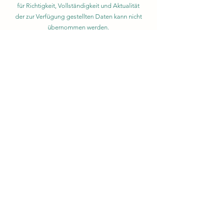
für Richtigkeit, Vollständigkeit und Aktualität
der zur Verfügung gestellten Daten kann nicht
übernommen werden.
KONTAKT
Hotel Waldblick Bodenmais
Mais 14
94249 Bodenmais
hotel@waldblick-bodenmais.de
Tel.
09924 357
Heilklimatischer Kurort
Südhang mit Panoramablick
Hallenbad & Sauna
Fitnessraum
Massagen im Haus