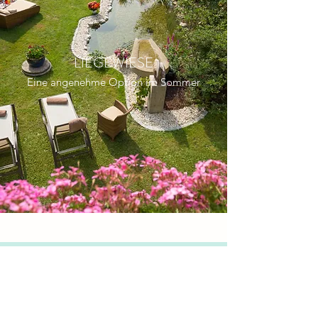
LIEGEWIESE
Eine angenehme Option im Sommer
FAQ´s - Häufig gestellte Fragen
01
CHECK IN / CHECK OUT ZEITEN?
Check In: Von 14:00 - 21:00 Uhr